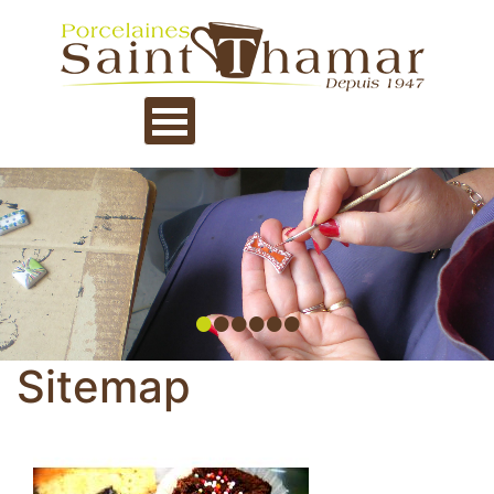
•
•
•
•
•
•
Sitemap