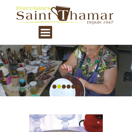
•
•
•
•
•
•